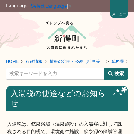
Language
Select Language
▼
メニュー
トップへ戻る
大自然に囲まれたまち
HOME
行政情報
情報の公開・公表（計画等）
総務課
検索
入湯税の使途などのお知ら
せ
入湯税は、鉱泉浴場（温泉施設）の入湯客に対して課
税される目的税で、環境衛生施設、鉱泉源の保護管理