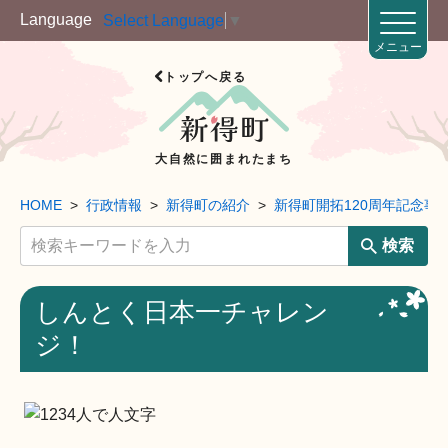
Language
Select Language
▼
メニュー
トップへ戻る
大自然に囲まれたまち
HOME
行政情報
新得町の紹介
新得町開拓120周年記念事
検索
しんとく日本一チャレン
ジ！