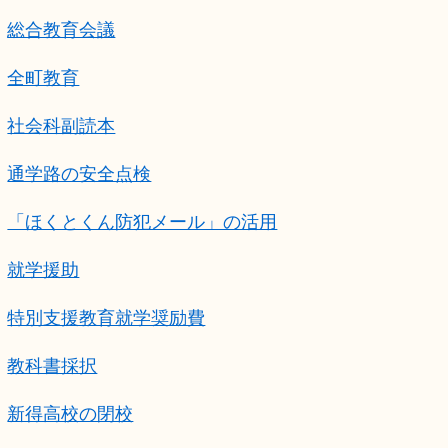
総合教育会議
全町教育
社会科副読本
通学路の安全点検
「ほくとくん防犯メール」の活用
就学援助
特別支援教育就学奨励費
教科書採択
新得高校の閉校