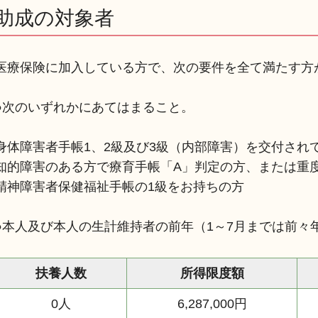
助成の対象者
医療保険に加入している方で、次の要件を全て満たす方
●次のいずれかにあてはまること。
身体障害者手帳1、2級及び3級（内部障害）を交付され
知的障害のある方で療育手帳「A」判定の方、または重
精神障害者保健福祉手帳の1級をお持ちの方
●本人及び本人の生計維持者の前年（1～7月までは前々
扶養人数
所得限度額
0人
6,287,000円