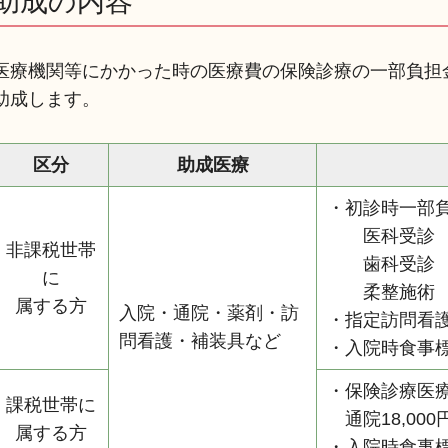
助成の内容
医療機関等にかかった時の医療費の保険診療の一部負担
助成します。
区分
助成医療
・初診時一
医科受診 5
非課税世帯
歯科受診 5
に
柔整施術 2
属する方
入院・通院・薬剤・訪
・指定訪問看
問看護・補装具など
・入院時食事
・保険診療医
課税世帯に
通院18,000
属する方
・入院時食事