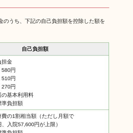
金のうち、下記の自己負担額を控除した額を
自己負担額
部負担金
80円
10円
70円
護の基本利用料
標準負担額
療費の1割相当額（ただし月額で
円、入院57,600円が上限）
標準負担額