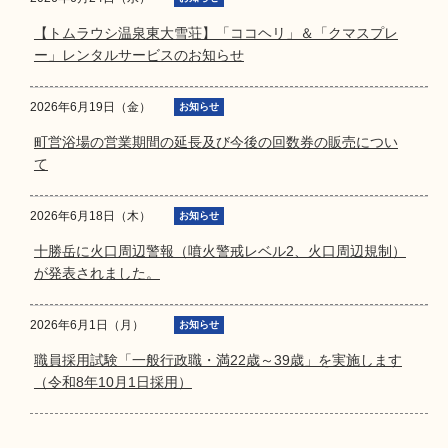
【トムラウシ温泉東大雪荘】「ココヘリ」＆「クマスプレ
ー」レンタルサービスのお知らせ
2026年6月19日（金）
お知らせ
町営浴場の営業期間の延長及び今後の回数券の販売につい
て
2026年6月18日（木）
お知らせ
十勝岳に火口周辺警報（噴火警戒レベル2、火口周辺規制）
が発表されました。
2026年6月1日（月）
お知らせ
職員採用試験「一般行政職・満22歳～39歳」を実施します
（令和8年10月1日採用）