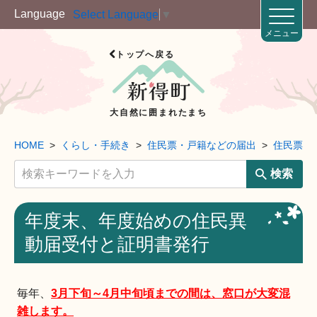
Language
Select Language
▼
メニュー
トップへ戻る
大自然に囲まれたまち
HOME
くらし・手続き
住民票・戸籍などの届出
住民票
検索
年度末、年度始めの住民異
動届受付と証明書発行
毎年、
3月下旬～4月中旬頃までの間は、
窓口が大変混
雑します。