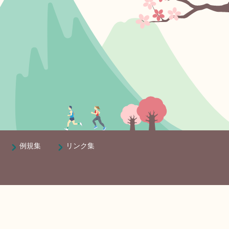
例規集
リンク集