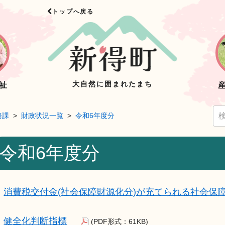
トップへ戻る
大自然に囲まれたまち
祉
務課
財政状況一覧
令和6年度分
令和6年度分
消費税交付金(社会保障財源化分)が充てられる社会保
健全化判断指標
(PDF形式：61KB)