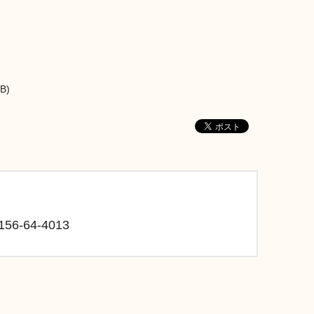
B)
6-64-4013